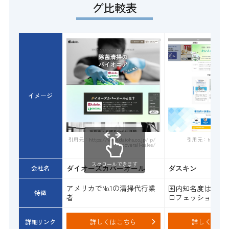
グ比較表
イメージ
引用元：https://www.daiohs.co.jp/lp/
引用元：https://biz
coverall-sales/
スクロールできます
ダイオーズカバーオール
ダスキン
会社名
アメリカで№1の清掃代行業
国内知名度は一番
特徴
者
ロフェッショナル
詳しくはこちら
詳しくはこ
詳細リンク