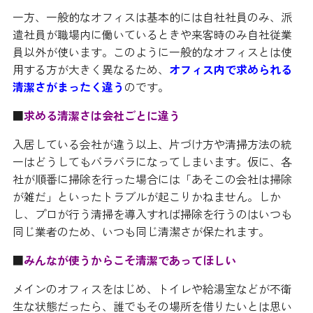
一方、一般的なオフィスは基本的には自社社員のみ、派
遣社員が職場内に働いているときや来客時のみ自社従業
員以外が使います。このように一般的なオフィスとは使
用する方が大きく異なるため、
オフィス内で求められる
清潔さがまったく違う
のです。
■
求める清潔さは会社ごとに違う
入居している会社が違う以上、片づけ方や清掃方法の統
一はどうしてもバラバラになってしまいます。仮に、各
社が順番に掃除を行った場合には「あそこの会社は掃除
が雑だ」といったトラブルが起こりかねません。しか
し、プロが行う清掃を導入すれば掃除を行うのはいつも
同じ業者のため、いつも同じ清潔さが保たれます。
■
みんなが使うからこそ清潔であってほしい
メインのオフィスをはじめ、トイレや給湯室などが不衛
生な状態だったら、誰でもその場所を借りたいとは思い