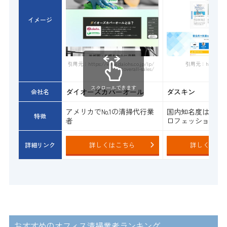
イメージ
引用元：https://www.daiohs.co.jp/lp/
引用元：https://biz
coverall-sales/
スクロールできます
ダイオーズカバーオール
ダスキン
会社名
アメリカで№1の清掃代行業
国内知名度は一番
特徴
者
ロフェッショナル
詳しくはこちら
詳しくはこ
詳細リンク
おすすめのオフィス清掃業者ランキング