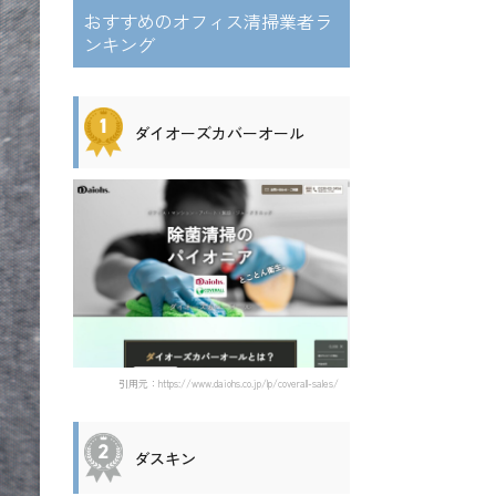
おすすめのオフィス清掃業者ラ
ンキング
ダイオーズカバーオール
引用元：https://www.daiohs.co.jp/lp/coverall-sales/
ダスキン