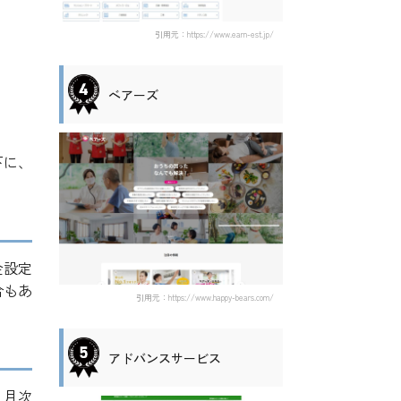
引用元：https://www.earn-est.jp/
ベアーズ
下に、
金設定
合もあ
引用元：https://www.happy-bears.com/
アドバンスサービス
、月次