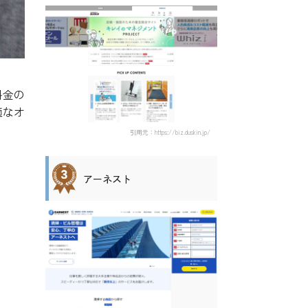
料金の
適なオ
引用元：https://biz.duskin.jp/
アーネスト