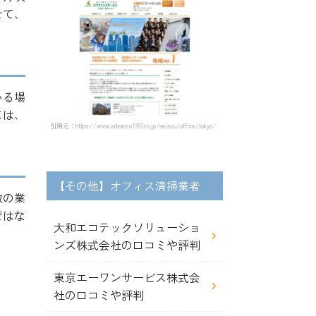
せて、
いる場
には、
引用元：https://www.advance1997.co.jp/seisou/office/tokyo/
【その他】オフィス清掃業者
数の業
ではな
大和エコテックソリューショ
ンズ株式会社の口コミや評判
東京エーワンサービス株式会
社の口コミや評判