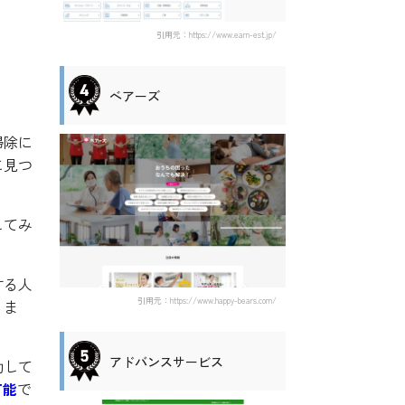
引用元：https://www.earn-est.jp/
ベアーズ
掃除に
に見つ
してみ
する人
引用元：https://www.happy-bears.com/
りま
アドバンスサービス
勤して
可能
で