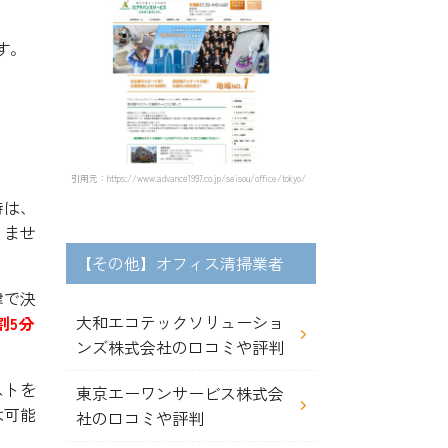
す。
引用元：https://www.advance1997.co.jp/seisou/office/tokyo/
時は、
りませ
【その他】オフィス清掃業者
律で決
大和エコテックソリューショ
割5分
ンズ株式会社の口コミや評判
ストを
東京エーワンサービス株式会
は可能
社の口コミや評判