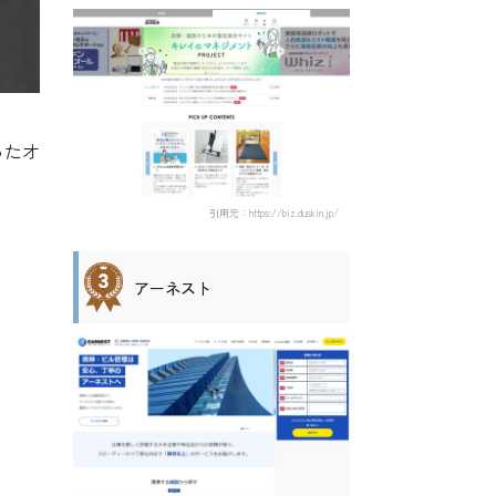
ったオ
引用元：https://biz.duskin.jp/
アーネスト