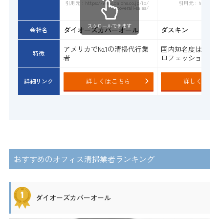
引用元：https://www.daiohs.co.jp/lp/
引用元：https://biz
coverall-sales/
スクロールできます
ダイオーズカバーオール
ダスキン
会社名
アメリカで№1の清掃代行業
国内知名度は一番
特徴
者
ロフェッショナル
詳しくはこちら
詳しくはこ
詳細リンク
おすすめのオフィス清掃業者ランキング
ダイオーズカバーオール