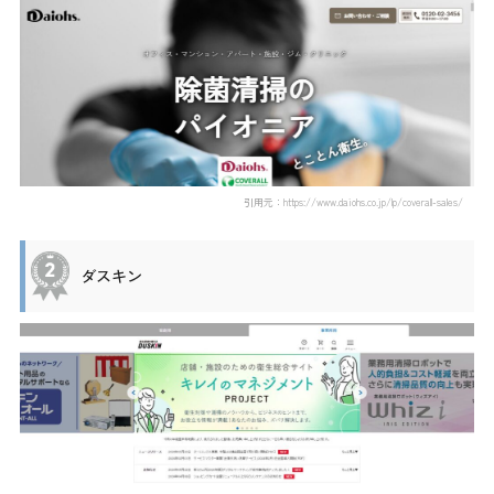
引用元：https://www.daiohs.co.jp/lp/coverall-sales/
ダスキン